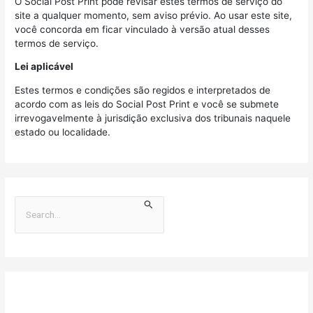
O Social Post Print pode revisar estes termos de serviço do
site a qualquer momento, sem aviso prévio. Ao usar este site,
você concorda em ficar vinculado à versão atual desses
termos de serviço.
Lei aplicável
Estes termos e condições são regidos e interpretados de
acordo com as leis do Social Post Print e você se submete
irrevogavelmente à jurisdição exclusiva dos tribunais naquele
estado ou localidade.
P
e
s
q
u
Posts recentes
i