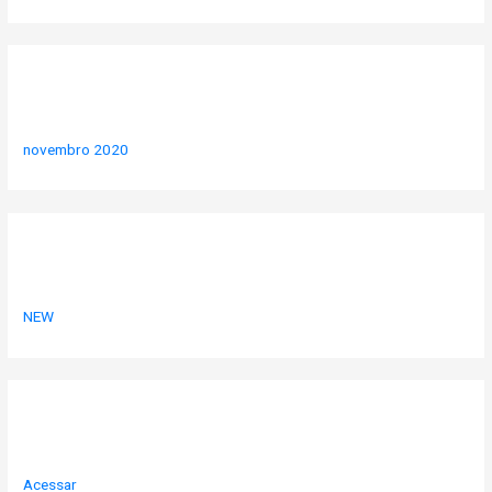
Arquivos
novembro 2020
Categorias
NEW
Meta
Acessar