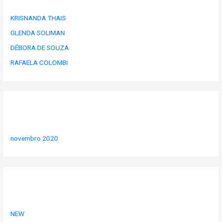
s
a
KRISNANDA THAIS
r
GLENDA SOLIMAN
p
DÉBORA DE SOUZA
o
RAFAELA COLOMBI
r
:
Arquivos
novembro 2020
Categorias
NEW